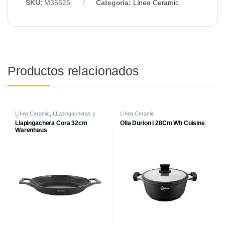
SKU:
M35625
Categoría:
Línea Ceramic
Productos relacionados
Línea Ceramic
,
LLapingacheras y
Línea Ceramic
Paelleros
Llapingachera Cora 32cm
Olla Durion I 28Cm Wh Cuisine
Warenhaus