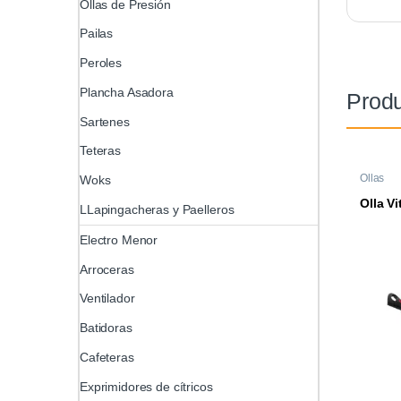
Ollas de Presión
Pailas
Peroles
Plancha Asadora
Produ
Sartenes
Teteras
Ollas
Woks
Olla V
LLapingacheras y Paelleros
Electro Menor
Arroceras
Ventilador
Batidoras
Cafeteras
Exprimidores de cítricos