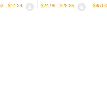
Rango de precios: desde $11.53 hasta 
Rango de preci
53
-
$
14.24
$
24.99
-
$
28.35
$
65.0
oducto tiene múltiples variantes. Las opciones se pueden elegir en la p
Este producto tiene múltiples variantes. Las