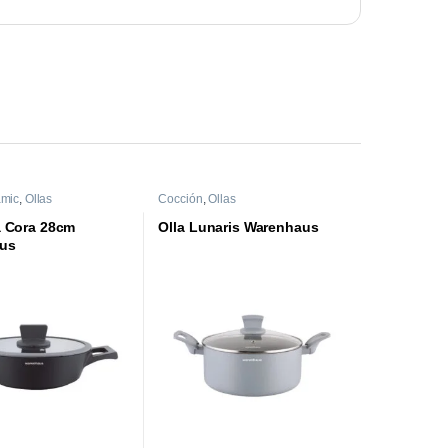
amic
,
Ollas
Cocción
,
Ollas
a Cora 28cm
Olla Lunaris Warenhaus
us