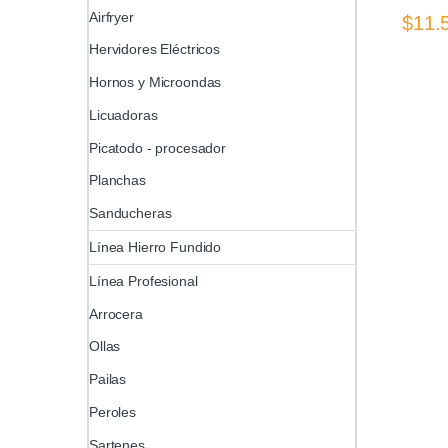
Airfryer
$
11.
Este pr
Hervidores Eléctricos
Hornos y Microondas
Licuadoras
Picatodo - procesador
Planchas
Sanducheras
Línea Hierro Fundido
Línea Profesional
Arrocera
Ollas
Pailas
Peroles
Sartenes