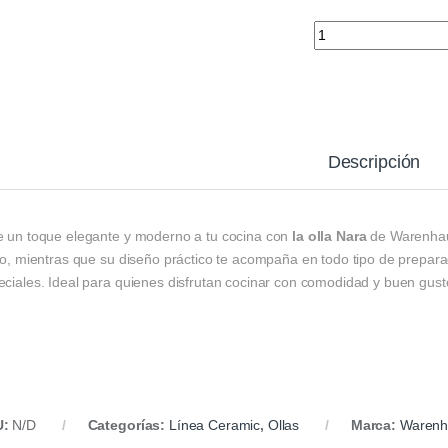
Olla Nara Warenhau
Descripción
e un toque elegante y moderno a tu cocina con
la olla Nara
de Warenhaus
ilo, mientras que su diseño práctico te acompaña en todo tipo de prepar
eciales. Ideal para quienes disfrutan cocinar con comodidad y buen gust
U:
N/D
Categorías:
Línea Ceramic
,
Ollas
Marca:
Warenh