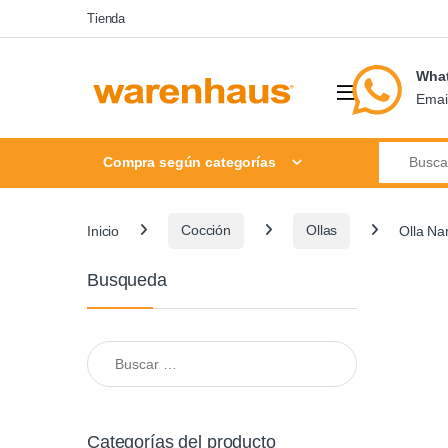
Skip to navigation
Skip to content
Tienda
Wha
Emai
Search for
Compra según categorías
Inicio
Cocción
Ollas
Olla N
Busqueda
Buscar:
Categorías del producto