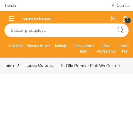
Skip to navigation
Skip to content
Tienda
Mi Cuenta
0
Buscar por:
Cocción
Electro Menor
Menaje
Línea Acero
Línea
Línea Hi
Inox
Profesional
Fundi
Inicio
Línea Ceramic
Olla Premier Pink Wh Cuisine