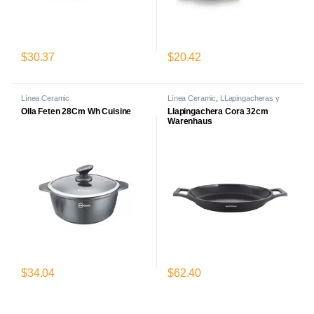
$
30.37
$
20.42
Línea Ceramic
Línea Ceramic
,
LLapingacheras y
Paelleros
Olla Feten 28Cm Wh Cuisine
Llapingachera Cora 32cm
Warenhaus
$
34.04
$
62.40