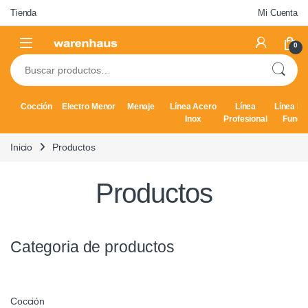
Tienda
Mi Cuenta
0
Cocción
Electro Menor
Menaje
Línea Acero
Línea
Línea Hi
Inox
Profesional
Fundi
Inicio
Productos
Productos
Categoria de productos
Cocción