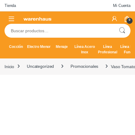
Skip to navigation
Skip to content
Tienda
Mi Cuenta
0
Buscar por:
Cocción
Electro Menor
Menaje
Línea Acero
Línea
Línea Hi
Inox
Profesional
Fundi
Inicio
Uncategorized
Promocionales
Vaso Tomato