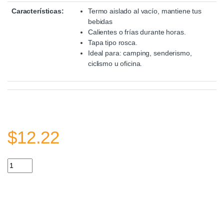
Características:
Termo aislado al vacío, mantiene tus
bebidas
Calientes o frías durante horas.
Tapa tipo rosca.
Ideal para: camping, senderismo,
ciclismo u oficina.
$
12.22
Termo con Tapa Colgante 0.8L quantity