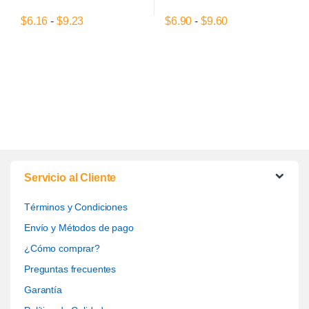
Rango de precios: desde $6.16 hasta $9.23
Rango de precios
$
6.16
-
$
9.23
$
6.90
-
$
9.60
Este producto tiene múltiples variantes. Las opciones se pueden el
Este producto tiene múltiples var
Servicio al Cliente
Términos y Condiciones
Envío y Métodos de pago
¿Cómo comprar?
Preguntas frecuentes
Garantía