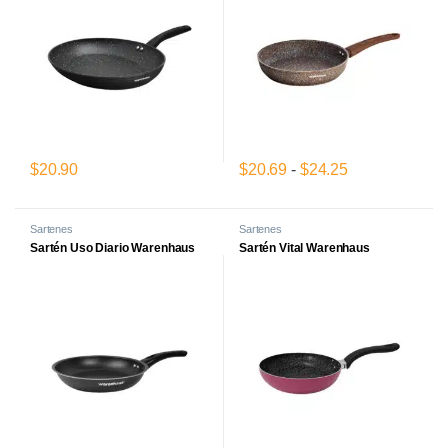
Rango de prec
$
20.90
$
20.69
-
$
24.25
Este producto tiene múltiples variantes. Las opciones se pueden el
Este producto tiene múltiples var
Sartenes
Sartenes
Sartén Uso Diario Warenhaus
Sartén Vital Warenhaus