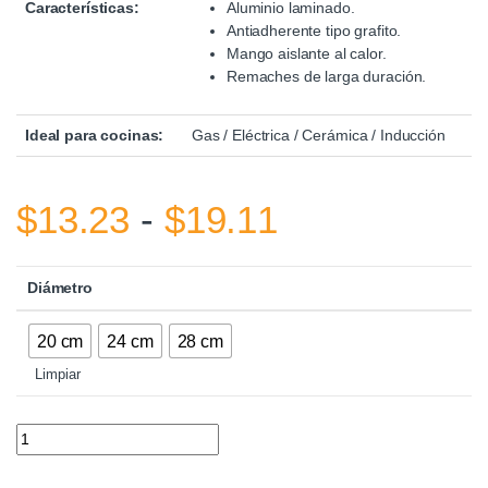
Características:
Aluminio laminado.
Antiadherente tipo grafito.
Mango aislante al calor.
Remaches de larga duración.
Ideal para cocinas:
Gas / Eléctrica / Cerámica / Inducción
Rango de pr
$
13.23
-
$
19.11
Diámetro
20 cm
24 cm
28 cm
Limpiar
Sartén Stone Warenhaus quantity