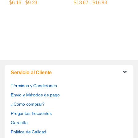
Rango de precios: desde $6.16 hasta $9.23
Rango de prec
$
6.16
-
$
9.23
$
13.67
-
$
16.93
Este producto tiene múltiples variantes. Las opciones se pueden el
Este producto tiene múltiples var
Servicio al Cliente
Términos y Condiciones
Envío y Métodos de pago
¿Cómo comprar?
Preguntas frecuentes
Garantía
Política de Calidad