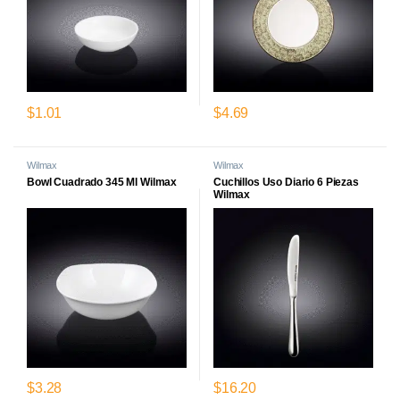
$
1.01
$
4.69
Wilmax
Wilmax
Bowl Cuadrado 345 Ml Wilmax
Cuchillos Uso Diario 6 Piezas
Wilmax
$
3.28
$
16.20