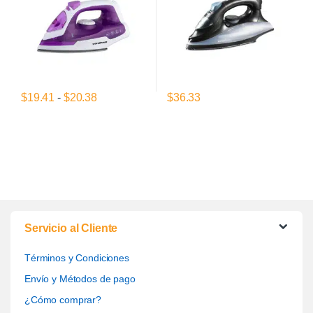
Rango de precios: desde $19.41 hasta $20.
$
19.41
-
$
20.38
$
36.33
Este producto tiene múltiples variantes. Las opciones se pueden el
Servicio al Cliente
Términos y Condiciones
Envío y Métodos de pago
¿Cómo comprar?