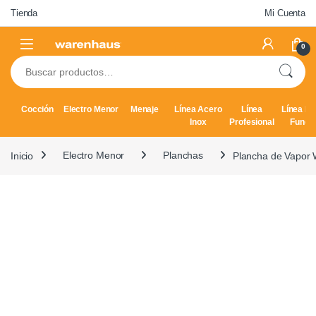
Skip to navigation
Skip to content
Tienda
Mi Cuenta
0
Buscar por:
Cocción
Electro Menor
Menaje
Línea Acero
Línea
Línea Hi
Inox
Profesional
Fundi
Inicio
Electro Menor
Planchas
Plancha de Vapor