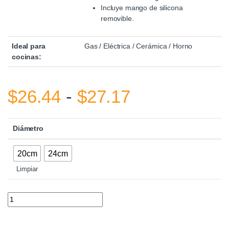
Incluye mango de silicona
removible.
Ideal para
Gas / Eléctrica / Cerámica / Horno
cocinas:
Rango de pr
$
26.44
-
$
27.17
Diámetro
20cm
24cm
Limpiar
Perol Profesional Warenhaus quantity