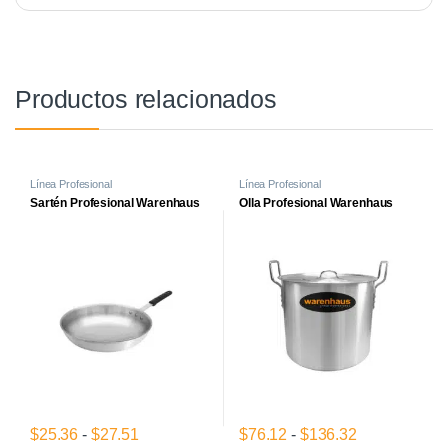
Productos relacionados
Línea Profesional
Línea Profesional
Sartén Profesional Warenhaus
Olla Profesional Warenhaus
Rango de precios: desde $25.36 hasta $27.
Rango de pre
$
25.36
-
$
27.51
$
76.12
-
$
136.32