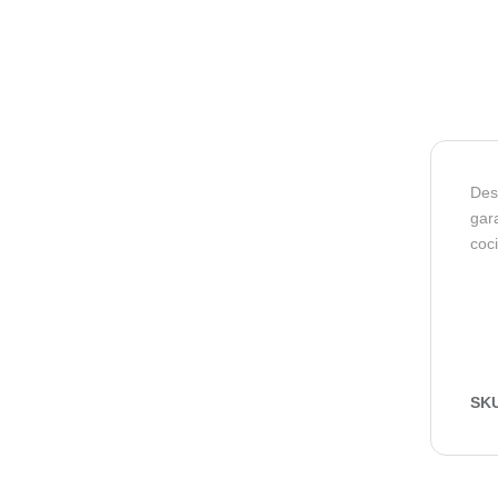
Des
gara
coc
SK