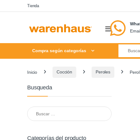
Skip to navigation
Skip to content
Tienda
Wha
Emai
Search for
Compra según categorías
Inicio
Cocción
Peroles
Perol
Busqueda
Buscar:
Categorías del producto