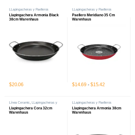
LLapingacheras y Paelleros
LLapingacheras y Paelleros
Llapingachera Armonia Black
Paellero Meridiano 35 Cm
38cm Warenhaus
Warenhaus
Rango de prec
$
20.06
$
14.69
-
$
15.42
Este producto tiene múltiples var
Línea Ceramic
,
LLapingacheras y
LLapingacheras y Paelleros
Paelleros
Llapingachera Cora 32cm
Llapingachera Armonia 38cm
Warenhaus
Warenhaus