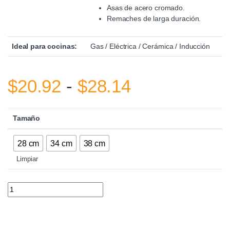
Asas de acero cromado
.
Remaches de larga duración.
Ideal para cocinas:
Gas / Eléctrica / Cerámica / Inducción
Rango de pr
$
20.92
-
$
28.14
Tamaño
28 cm
34 cm
38 cm
Limpiar
Paellero Warenhaus quantity