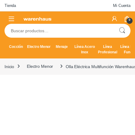
Skip to navigation
Skip to content
Tienda
Mi Cuenta
0
Buscar por:
Cocción
Electro Menor
Menaje
Línea Acero
Línea
Línea Hi
Inox
Profesional
Fundi
Inicio
Electro Menor
Olla Eléctrica Multifunción Warenhau