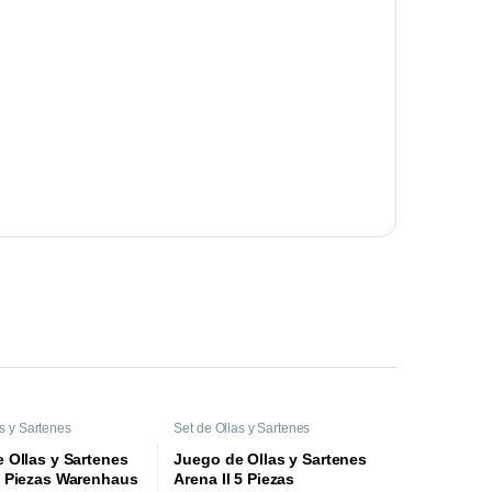
as y Sartenes
Set de Ollas y Sartenes
 Ollas y Sartenes
Juego de Ollas y Sartenes
5 Piezas Warenhaus
Arena II 5 Piezas