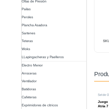
Ollas de Presión
Pailas
Peroles
Plancha Asadora
Sartenes
SK
Teteras
Woks
LLapingacheras y Paelleros
Electro Menor
Produ
Arroceras
Ventilador
Batidoras
Set de O
Cafeteras
Juego 
Exprimidores de cítricos
Atria 