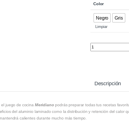
Color
Negro
Gris
Limpiar
Juego de Ollas y Sa
Descripción
 el juego de cocina
Meridiano
podrás preparar todas tus recetas favorit
ficios del aluminio laminado como la distribución y retención del calor 
 mantendrá calientes durante mucho más tiempo.