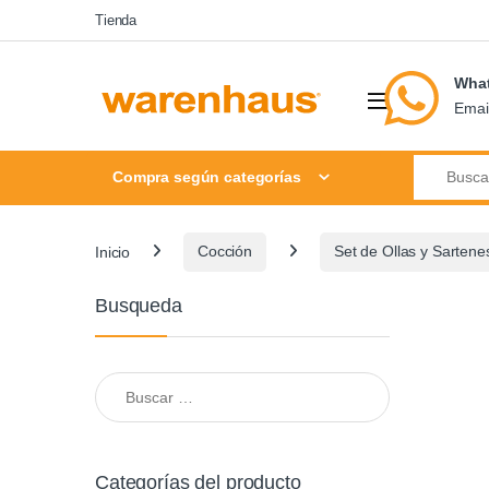
Skip to navigation
Skip to content
Tienda
Wha
Emai
Search for
Compra según categorías
Inicio
Cocción
Set de Ollas y Sartene
Busqueda
Buscar:
Categorías del producto