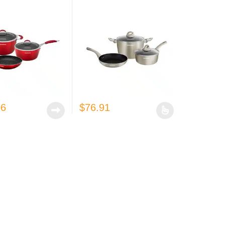
Warenhaus
06
$
76.91
 opciones se pueden elegir en la página de producto
Este producto tiene múltiples variantes. Las o