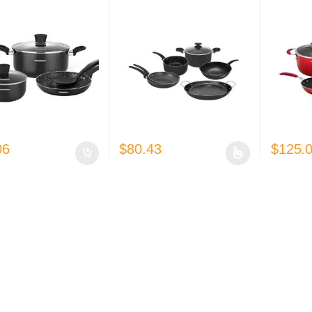
Warenhaus
06
$
80.43
$
125.
Este producto tiene múltiples variantes. Las