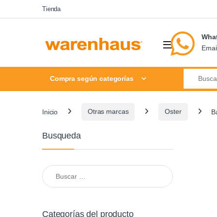
Skip to navigation
Skip to content
Tienda
Wha
Emai
Search for
Compra según categorías
Inicio
Otras marcas
Oster
B
Busqueda
Buscar:
Categorías del producto