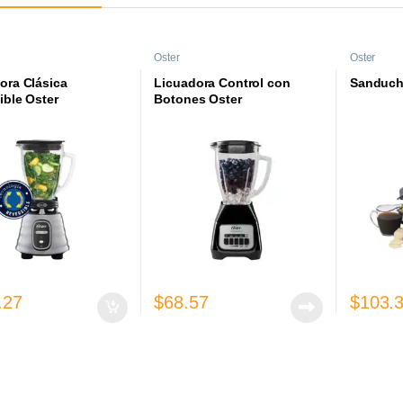
Oster
Oster
ora Clásica
Licuadora Control con
Sanduch
ible Oster
Botones Oster
.27
$
68.57
$
103.